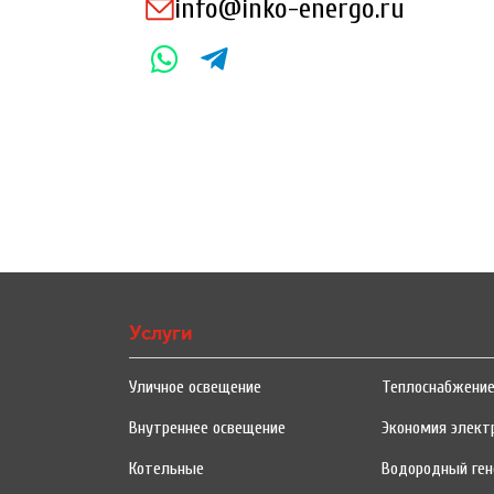
info@inko-energo.ru
Услуги
Уличное освещение
Теплоснабжени
Внутреннее освещение
Экономия элект
Котельные
Водородный ген