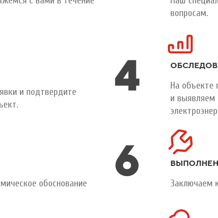
яжемся с вами в течение
Наш специал
вопросам.
4
ОБСЛЕДОВ
На объекте 
явки и подтвердите
и выявляем 
ъект.
электроэнер
6
ВЫПОЛНЕН
мическое обоснование
Заключаем 